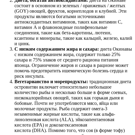
Диета, богатая антиоксидантами:
диета на Окинаве
состоит в основном из зеленых / оранжевых / желтых
(GOY) овощей, фруктов, корнеплодов и клубней. Эти
продукты являются богатыми источниками
антиоксидантных витаминов, таких как витамин С,
витамин А и флавоноидные полифенольные
соединения, такие как бета-каротины, лютеин,
ксантины и минералы, такие как кальций, железо, калий
и цинк.
С низким содержанием жира и сахара:
диета Окинавы
с низким содержанием жира, содержит только 25%
сахара и 75% злаков от среднего рациона питания
японца. Ограничение жиров и сахара в рационе может
помочь предотвратить ишемическую болезнь сердца и
риск инсульта.
Вегетарианство и морепродукты:
традиционная диета
островитян включает относительно небольшое
количество рыбы и несколько больше в форме соевых,
низкокалорийных овощей, таких как горькая дыня и
бобовые. Почти не употребляются мясо, яйца или
молочные продукты. Рыба содержит омега-3
незаменимые жирные кислоты, такие как альфа-
линоленовая кислота (ALA), эйкозапентаеновая
кислота (EPA) и докозагексаеновая
кислота (DHA). Помимо того, что соя (в форме тофу)