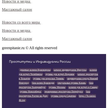
Новости и медиа
Массажный салон
Новости со всего мира
Новости и медиа
Массажный салон
greenpitanie.ru © All rights reserved
Проститутки и Индивидуалки России
дешевые шлюхи Красноярска
каталог индивидуалок Иркутска
шлюхи
для встреч Челябинска
путаны для встреч Воронеж
каталог проституток
в Тольятти
путаны для взрослых Тюмень
индивидуалки города Нижний
Новгород
база шлюх Краснодар
сексуальные путаны Казань
база
проституток Екатеринбург
путаны Москвы
шлюхи для встреч в Самаре
путаны Новосибирск
проверенные проститутки Петербурга
база
проституток Ростов на Дону
путаны города Саратова
https://7k-casino-
4h.top