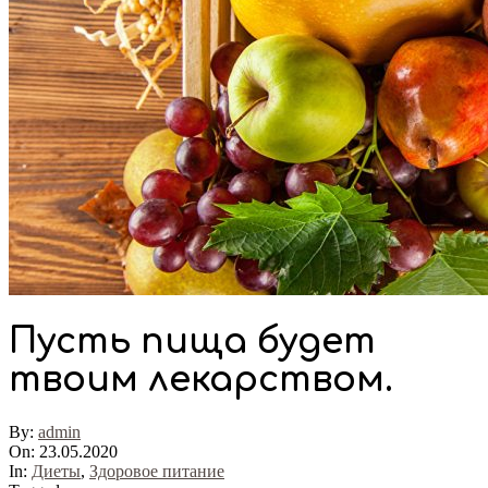
Пусть пища будет
твоим лекарством.
By:
admin
On:
23.05.2020
In:
Диеты
,
Здоровое питание