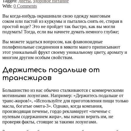
Tagged:
диеты
,
здоровое питание
With:
0 Comments
Вы когда-нибудь окрашивали свою одежду манговым
соком или пастой из куркумы и пытались снять ее, стирая в
простой воде? Это не пройдет так быстро, как вы могли
подумать! Тогда, если вы начнете думать немного глубже;
Вы можете задаться вопросом, как флавоноидные
полифенольные соединения в мякоти манго приписывают
этот уникальный фрукт своему уникальному цвету, аромату и
многим другим особым свойствам.
Держитесь подальше от
трансжиров
Большинство из нас обычно сталкиваются с коммерческими
мотивными лозунгами. Например: «Держитесь подальше от
транс-жиров!», «Используйте для приготовления пищи только
масла, богатые омега-3». Однако, когда компания,
производящая печенье, гордо рекламирует «печенье с
нулевым содержанием жира», мы начали верить им, не
проверяя факты, стоящие за такими лозунгами.