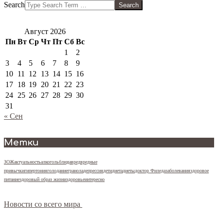
Search
Август 2026
Пн
Вт
Ср
Чт
Пт
Сб
Вс
1
2
3
4
5
6
7
8
9
10
11
12
13
14
15
16
17
18
19
20
21
22
23
24
25
26
27
28
29
30
31
« Сен
Метки
ЗОЖ
актуальность
алкоголь
блюда
вред
вредные
привычки
гипертония
голодание
гранола
депрессия
дети
диета
диеты
доктор Фил
еда
заболевания
здоровое
питание
здоровый образ жизни
здоровье
интересно
Новости со всего мира