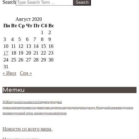
Search
Август 2020
Пн
Вт
Ср
Чт
Пт
Сб
Вс
1
2
3
4
5
6
7
8
9
10
11
12
13
14
15
16
17
18
19
20
21
22
23
24
25
26
27
28
29
30
31
« Июл
Сен »
Метки
ЗОЖ
актуальность
алкоголь
блюда
вред
вредные
привычки
гипертония
голодание
гранола
депрессия
дети
диета
диеты
доктор Фил
еда
заболевания
здоровое
питание
здоровый образ жизни
здоровье
интересно
Новости со всего мира