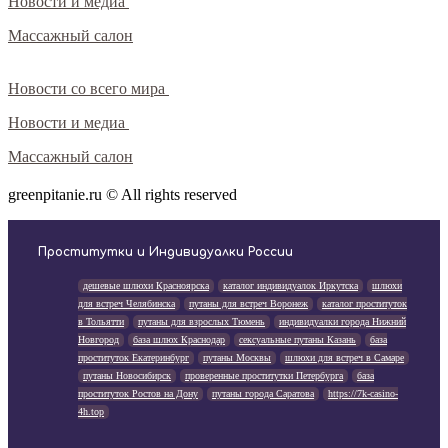
Новости и медиа
Массажный салон
Новости со всего мира
Новости и медиа
Массажный салон
greenpitanie.ru © All rights reserved
Проститутки и Индивидуалки России
дешевые шлюхи Красноярска
каталог индивидуалок Иркутска
шлюхи
для встреч Челябинска
путаны для встреч Воронеж
каталог проституток
в Тольятти
путаны для взрослых Тюмень
индивидуалки города Нижний
Новгород
база шлюх Краснодар
сексуальные путаны Казань
база
проституток Екатеринбург
путаны Москвы
шлюхи для встреч в Самаре
путаны Новосибирск
проверенные проститутки Петербурга
база
проституток Ростов на Дону
путаны города Саратова
https://7k-casino-
4h.top