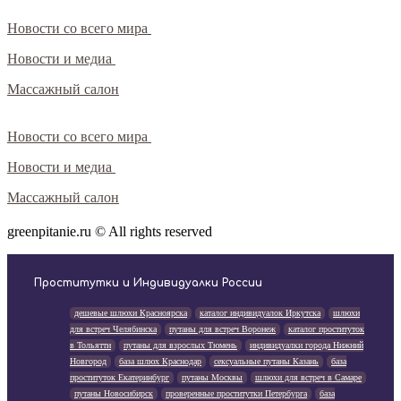
Новости со всего мира
Новости и медиа
Массажный салон
Новости со всего мира
Новости и медиа
Массажный салон
greenpitanie.ru © All rights reserved
Проститутки и Индивидуалки России
дешевые шлюхи Красноярска
каталог индивидуалок Иркутска
шлюхи
для встреч Челябинска
путаны для встреч Воронеж
каталог проституток
в Тольятти
путаны для взрослых Тюмень
индивидуалки города Нижний
Новгород
база шлюх Краснодар
сексуальные путаны Казань
база
проституток Екатеринбург
путаны Москвы
шлюхи для встреч в Самаре
путаны Новосибирск
проверенные проститутки Петербурга
база