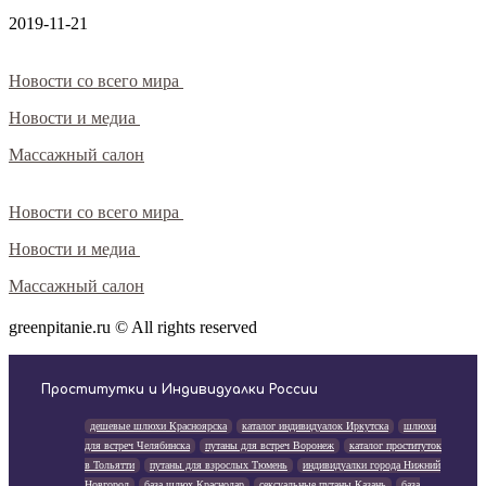
2019-11-21
Новости со всего мира
Новости и медиа
Массажный салон
Новости со всего мира
Новости и медиа
Массажный салон
greenpitanie.ru © All rights reserved
Проститутки и Индивидуалки России
дешевые шлюхи Красноярска
каталог индивидуалок Иркутска
шлюхи
для встреч Челябинска
путаны для встреч Воронеж
каталог проституток
в Тольятти
путаны для взрослых Тюмень
индивидуалки города Нижний
Новгород
база шлюх Краснодар
сексуальные путаны Казань
база