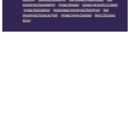
проституток Екатеринбург
путаны Москвы
шлюхи для встреч в Самаре
путаны Новосибирск
проверенные проститутки Петербурга
база
проституток Ростов на Дону
путаны города Саратова
https://7k-casino-
4h.top