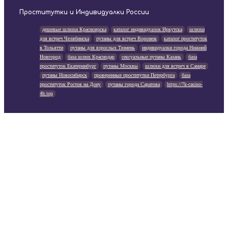
Проститутки и Индивидуалки России
дешевые шлюхи Красноярска
каталог индивидуалок Иркутска
шлюхи
для встреч Челябинска
путаны для встреч Воронеж
каталог проституток
в Тольятти
путаны для взрослых Тюмень
индивидуалки города Нижний
Новгород
база шлюх Краснодар
сексуальные путаны Казань
база
проституток Екатеринбург
путаны Москвы
шлюхи для встреч в Самаре
путаны Новосибирск
проверенные проститутки Петербурга
база
проституток Ростов на Дону
путаны города Саратова
https://7k-casino-
4h.top