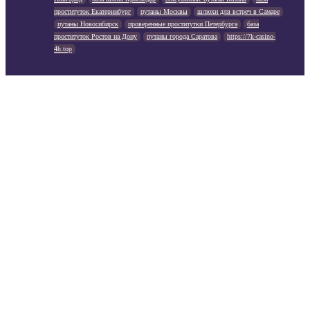
проституток Екатеринбург
путаны Москвы
шлюхи для встреч в Самаре
путаны Новосибирск
проверенные проститутки Петербурга
база
проституток Ростов на Дону
путаны города Саратова
https://7k-casino-
4h.top