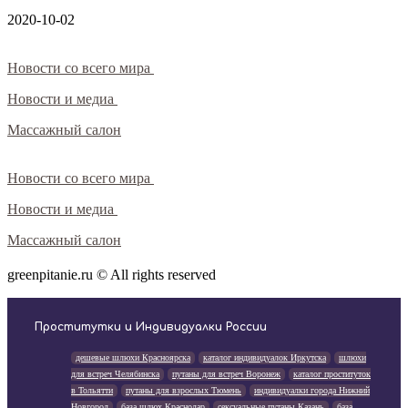
2020-10-02
Новости со всего мира
Новости и медиа
Массажный салон
Новости со всего мира
Новости и медиа
Массажный салон
greenpitanie.ru © All rights reserved
Проститутки и Индивидуалки России
дешевые шлюхи Красноярска
каталог индивидуалок Иркутска
шлюхи
для встреч Челябинска
путаны для встреч Воронеж
каталог проституток
в Тольятти
путаны для взрослых Тюмень
индивидуалки города Нижний
Новгород
база шлюх Краснодар
сексуальные путаны Казань
база