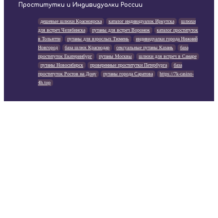
Проститутки и Индивидуалки России
дешевые шлюхи Красноярска
каталог индивидуалок Иркутска
шлюхи
для встреч Челябинска
путаны для встреч Воронеж
каталог проституток
в Тольятти
путаны для взрослых Тюмень
индивидуалки города Нижний
Новгород
база шлюх Краснодар
сексуальные путаны Казань
база
проституток Екатеринбург
путаны Москвы
шлюхи для встреч в Самаре
путаны Новосибирск
проверенные проститутки Петербурга
база
проституток Ростов на Дону
путаны города Саратова
https://7k-casino-
4h.top