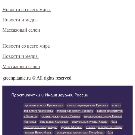
Новости со всего мира
Новости и медиа
Массажный салон
Новости со всего мира
Новости и медиа
Массажный салон
greenpitanie.ru © All rights reserved
Проститутки и Индивидуалки России
дешевые шлюхи Красноярска
каталог индивидуалок Иркутска
шлюхи
для встреч Челябинска
путаны для встреч Воронеж
каталог проституток
в Тольятти
путаны для взрослых Тюмень
индивидуалки города Нижний
Новгород
база шлюх Краснодар
сексуальные путаны Казань
база
проституток Екатеринбург
путаны Москвы
шлюхи для встреч в Самаре
путаны Новосибирск
проверенные проститутки Петербурга
база