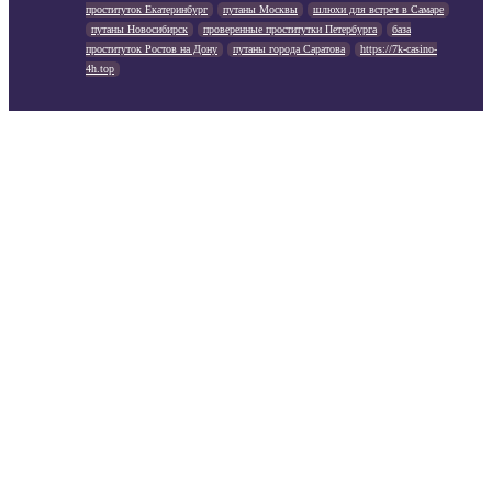
проституток Екатеринбург
путаны Москвы
шлюхи для встреч в Самаре
путаны Новосибирск
проверенные проститутки Петербурга
база
проституток Ростов на Дону
путаны города Саратова
https://7k-casino-
4h.top