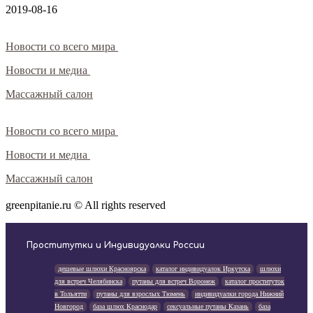
2019-08-16
Новости со всего мира
Новости и медиа
Массажный салон
Новости со всего мира
Новости и медиа
Массажный салон
greenpitanie.ru © All rights reserved
Проститутки и Индивидуалки России
дешевые шлюхи Красноярска
каталог индивидуалок Иркутска
шлюхи
для встреч Челябинска
путаны для встреч Воронеж
каталог проституток
в Тольятти
путаны для взрослых Тюмень
индивидуалки города Нижний
Новгород
база шлюх Краснодар
сексуальные путаны Казань
база